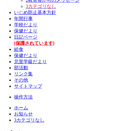
2教育長からのメッセージ
3カテゴリなし
いじめ防止基本方針
年間行事
学校だより
保健だより
日記ページ
[保護されています]
給食
保健だより
北里学級だより
部活動
リンク集
その他
サイトマップ
操作方法
ホーム
お知らせ
3カテゴリなし