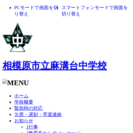
PCモードで画面を切
スマートフォンモードで画面を
り替え
切り替え
相模原市立麻溝台中学校
ホーム
学校概要
緊急時の対応
欠席・遅刻・早退連絡
お知らせ
1行事