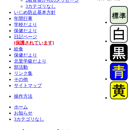
2教育長からのメッセージ
3カテゴリなし
いじめ防止基本方針
年間行事
学校だより
保健だより
日記ページ
[保護されています]
給食
保健だより
北里学級だより
部活動
リンク集
その他
サイトマップ
操作方法
ホーム
お知らせ
3カテゴリなし