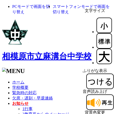
PCモードで画面を切
スマートフォンモードで画面を
文字サイズ
り替え
切り替え
相模原市立麻溝台中学校
ふりがな表示
ホーム
学校概要
音声読み上げ
緊急時の対応
欠席・遅刻・早退連絡
お知らせ
1行事
背景色変更