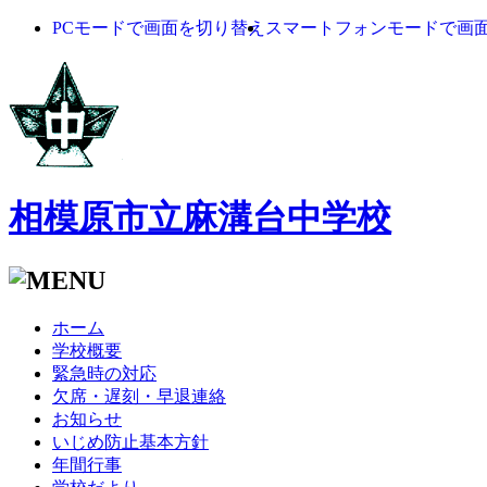
PCモードで画面を切り替え
スマートフォンモードで画
相模原市立麻溝台中学校
ホーム
学校概要
緊急時の対応
欠席・遅刻・早退連絡
お知らせ
いじめ防止基本方針
年間行事