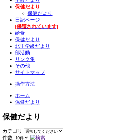
学校だより
保健だより
保健だより
日記ページ
[保護されています]
給食
保健だより
北里学級だより
部活動
リンク集
その他
サイトマップ
操作方法
ホーム
保健だより
保健だより
カテゴリ
件数