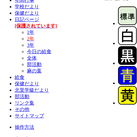
年間行事
学校だより
保健だより
日記ページ
[保護されています]
1年
2年
3年
今日の給食
全体
部活動
麻の葉
給食
保健だより
北里学級だより
部活動
リンク集
その他
サイトマップ
操作方法